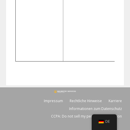
K
s
d
D
k
G
v
b
Impressum
Rechtliche Hinweise
Karriere
Informationen zum Datenschutz
CCPA: Do not sell my personal information
DE