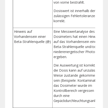
von vorne bestrahlt.
Dosiswert ist innerhalb der
zulässigen Fehlertoleranzen
korrekt.
Hinweis auf
Eine Messwertanalyse des
Vorhandensein einer
Dosimeters hat einen Hinweis
Beta-Strahlenquelle (@)
auf das Vorhandensein einer
d
Beta-Strahlenquelle und/oder
g
niederenergetischer Photonen
a
ergeben.
Die Auswertung ist korrekt, aber
die Dosis kann auf unzulässige
Weise zustande gekommen
sein (Beispiele: Kontamination,
das Dosimeter wurde im
Kontrollbereich vergessen oder
durch eine
Gepäckdurchleuchtungsanlage).