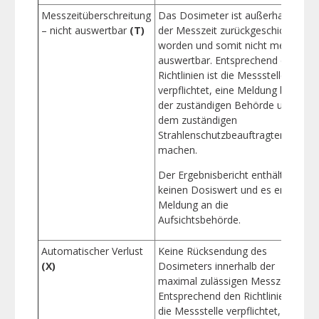
Messzeitüberschreitung
Das Dosimeter ist außerhalb
B
– nicht auswertbar
(T)
der Messzeit zurückgeschickt
worden und somit nicht mehr
E
auswertbar. Entsprechend den
Richtlinien ist die Messstelle
verpflichtet, eine Meldung bei
der zuständigen Behörde und
dem zuständigen
Strahlenschutzbeauftragten zu
machen.
Der Ergebnisbericht enthält
keinen Dosiswert und es erfolgt
Meldung an die
Aufsichtsbehörde.
Automatischer Verlust
Keine Rücksendung des
B
(X)
Dosimeters innerhalb der
maximal zulässigen Messzeit.
E
Entsprechend den Richtlinien ist
die Messstelle verpflichtet, eine