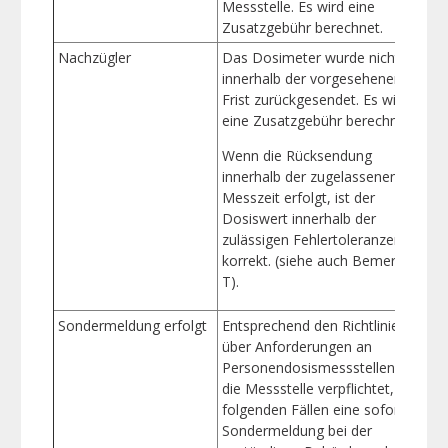
Messstelle. Es wird eine
Zusatzgebühr berechnet.
Nachzügler
Das Dosimeter wurde nicht
I
innerhalb der vorgesehenen
Frist zurückgesendet. Es wird
eine Zusatzgebühr berechnet.
v
Wenn die Rücksendung
innerhalb der zugelassenen
Messzeit erfolgt, ist der
Dosiswert innerhalb der
zulässigen Fehlertoleranzen
korrekt. (siehe auch Bemerkung
T).
Sondermeldung erfolgt
Entsprechend den Richtlinien
J
über Anforderungen an
Personendosismessstellen ist
die Messstelle verpflichtet, in
d
folgenden Fällen eine sofortige
g
Sondermeldung bei der
a