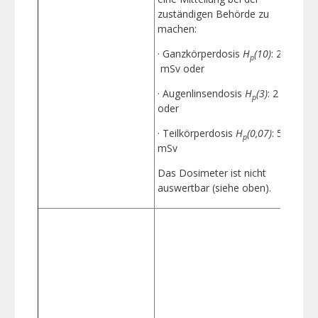
zuständigen Behörde zu
machen:
· Ganzkörperdosis
H
(10)
: 2
p
mSv oder
· Augenlinsendosis
H
(3)
: 2 mSv
p
oder
· Teilkörperdosis
H
(0,07)
: 50
p
mSv
Das Dosimeter ist nicht
auswertbar (siehe oben).
F
E
a
d
z
s