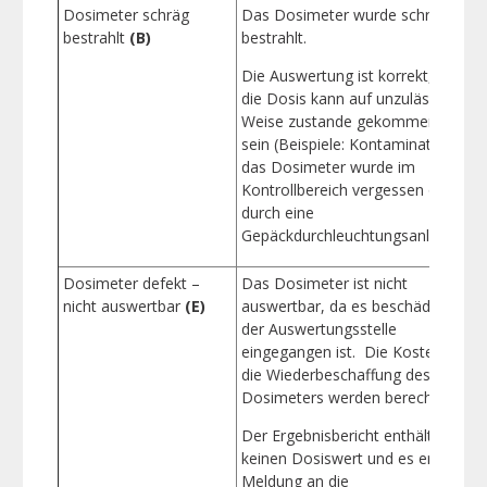
Dosimeter schräg
Das Dosimeter wurde schräg
bestrahlt
(B)
bestrahlt.
d
Die Auswertung ist korrekt, aber
g
die Dosis kann auf unzulässige
a
Weise zustande gekommen
sein (Beispiele: Kontamination,
das Dosimeter wurde im
Kontrollbereich vergessen oder
durch eine
Gepäckdurchleuchtungsanlage).
Dosimeter defekt –
Das Dosimeter ist nicht
B
nicht auswertbar
(E)
auswertbar, da es beschädigt in
der Auswertungsstelle
E
eingegangen ist. Die Kosten für
die Wiederbeschaffung des
Dosimeters werden berechnet.
Der Ergebnisbericht enthält
keinen Dosiswert und es erfolgt
Meldung an die