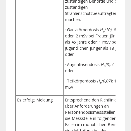
zuständigen Behörde und dem
M
zuständigen
b
Strahlenschutzbeauftragten zu
u
machen:
V
· Ganzkörperdosis
H
(10)
: 6 mSv
p
oder; 2 mSv bei Frauen jünger
als 45 Jahre oder; 1 mSv bei
Jugendlichen jünger als 18 Jahre
oder
· Augenlinsendosis
H
(3)
: 6 mSv
p
oder
· Teilkörperdosis
H
(0,07)
: 150
p
mSv
Es erfolgt Meldung
Entsprechend den Richtlinien
über Anforderungen an
Personendosismessstellen hat
die Messstelle in folgenden
Fällen im monatlichen Bericht
eine Mitteilung bei der