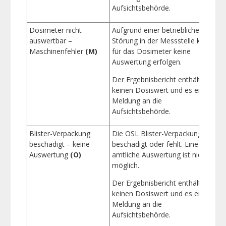
Aufsichtsbehörde.
Dosimeter nicht
Aufgrund einer betrieblichen
B
auswertbar –
Störung in der Messstelle kann
Maschinenfehler
(M)
für das Dosimeter keine
E
Auswertung erfolgen.
Der Ergebnisbericht enthält
keinen Dosiswert und es erfolgt
Meldung an die
Aufsichtsbehörde.
Blister-Verpackung
Die OSL Blister-Verpackung ist
B
beschädigt – keine
beschädigt oder fehlt. Eine
Auswertung
(O)
amtliche Auswertung ist nicht
E
möglich.
Der Ergebnisbericht enthält
keinen Dosiswert und es erfolgt
Meldung an die
Aufsichtsbehörde.