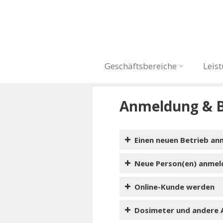
Geschäftsbereiche
Leis
Anmeldung & B
Einen neuen Betrieb an
Betriebsdaten-E
Neue Person(en) anmel
Zum
Betriebsdaten-
Online-Kunde werden
Zur Anmeldung zum
Personendaten-
Dosimeter und andere A