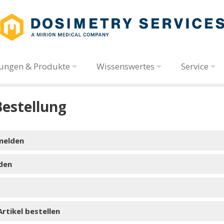
tungen & Produkte
Wissenswertes
Service
estellung
melden
rfassungsbogen
den
Einzugsermächtigung
Erfassungsbogen
SEPA-Lastschriftverfahren
Erfassungsbogen
rtikel bestellen